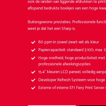
ook de randen van liggende afdrukken te print
aflopend bedrukte boekjes van een hoge kwal
Buitengewone prestaties. Professionele functi
weet je dat het een Sharp is.
80 ppm in zowel zwart-wit als kleur
Papiercapaciteit: standaard 3.100, max. 
Hoge snelheid, hoge productiviteit met
professionele afwekingsopties
15.4” kleuren LCD paneel, volledig aanp
Developer Refresh Systeem voor hoge a
Externe of interne EFI Fiery Print Server