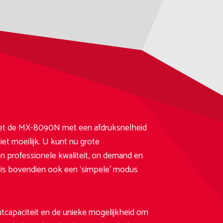
 met de MX-8090N met een afdruksnelheid
et moeilijk. U kunt nu grote
professionele kwaliteit, on demand en
r is bovendien ook een ‘simpele’ modus
.
tcapaciteit en de unieke mogelijkheid om