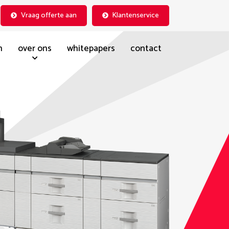
Vraag offerte aan
Klantenservice
n
over ons
whitepapers
contact