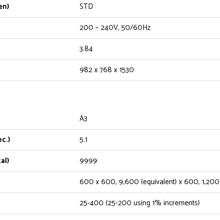
en)
STD
200 – 240V, 50/60Hz
3.84
982 x 768 x 1530
A3
c.)
5.1
al)
9999
600 x 600, 9,600 (equivalent) x 600, 1,200
25-400 (25-200 using 1% increments)