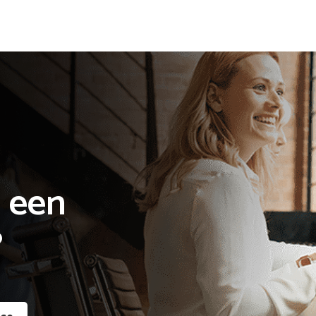
 een

?