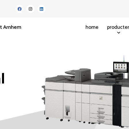
nt Arnhem
home
producte
l