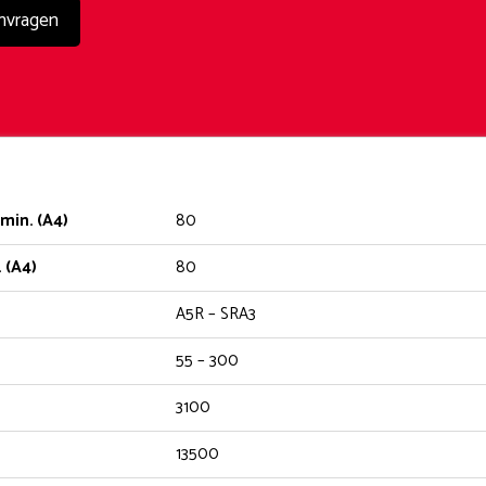
nvragen
min. (A4)
80
 (A4)
80
A5R – SRA3
55 – 300
3100
13500