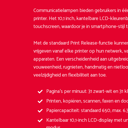
Communicatielampen bieden gebruikers in éé
printer. Het 10,1 inch, kantelbare LCD-kleuren
touchscreen, waardoor je in smartphone-stijl to
Met de standaard Print Release-functie kunnen
vrijgeven vanaf elke printer op hun netwerk,
apparaten. Een verscheidenheid aan uitgebrei
vouweenheid, rugnieten, handmatig en nietloo
veelzijdigheid en flexibiliteit aan toe.
Pagina’s per minuut: 31 zwart-wit en 31 k
Printen, kopiëren, scannen, faxen en 
Papiercapaciteit: standaard 650, max. 6.
Kantelbaar 10,1-inch LCD-display met u
modus