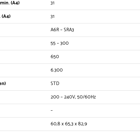
min. (A4)
31
 (A4)
31
A6R – SRA3
55 – 300
650
6.300
en)
STD
200 – 240V, 50/60Hz
–
60,8 x 65,3 x 82,9