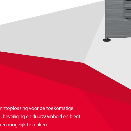
 printoplossing voor de toekomstige
t, beveiliging en duurzaamheid en biedt
erken mogelijk te maken.