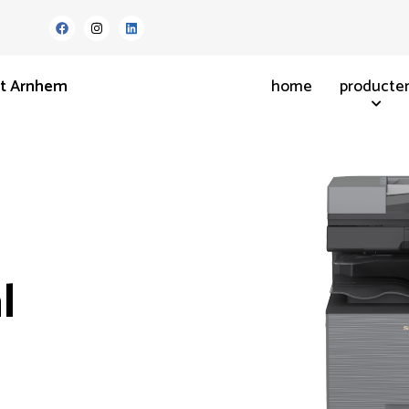
nt Arnhem
home
producte
l