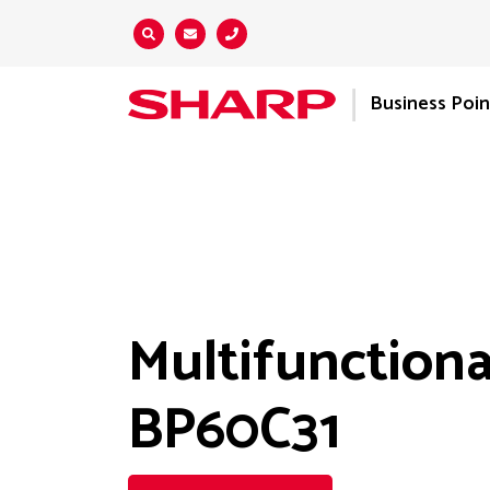
Zoeken...
Business Poi
Multifunctiona
BP60C31