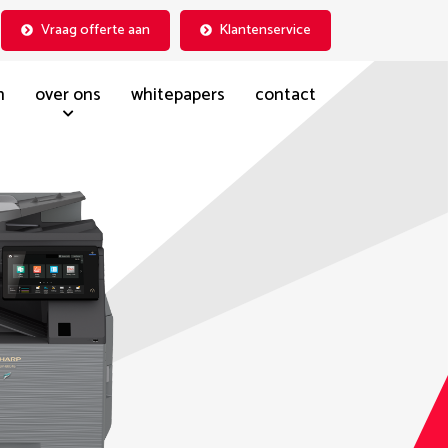
Vraag offerte aan
Klantenservice
n
over ons
whitepapers
contact