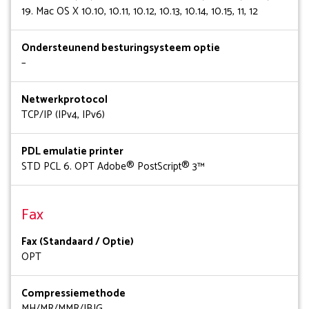
19. Mac OS X 10.10, 10.11, 10.12, 10.13, 10.14, 10.15, 11, 12
Ondersteunend besturingsysteem optie
–
Netwerkprotocol
TCP/IP (IPv4, IPv6)
PDL emulatie printer
STD PCL 6. OPT Adobe® PostScript® 3™
Fax
Fax (Standaard / Optie)
OPT
Compressiemethode
MH/MR/MMR/JBIG