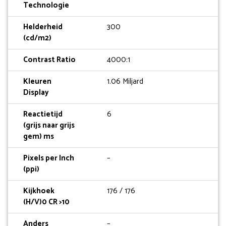
Technologie
Helderheid
300
(cd/m2)
Contrast Ratio
4000:1
Kleuren
1.06 Miljard
Display
Reactietijd
6
(grijs naar grijs
gem) ms
Pixels per Inch
–
(ppi)
Kijkhoek
176 / 176
(H/V)0 CR >10
Anders
–