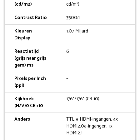
(cd/m2)
cd/m²)
Contrast Ratio
3500:1
Kleuren
1.07 Miljard
Display
Reactietijd
6
(grijs naar grijs
gem) ms
Pixels per Inch
–
(ppi)
Kijkhoek
176°/176° (CR 10)
(H/V)0 CR >10
Anders
TTL 9 HDMI-ingangen, 4x
HDMI2.0a-ingangen, 1x
HDMI2.1